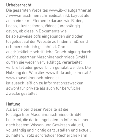
Urheberrecht
Die gesamten Websites
www.ib-krautgartner.at
/
www.maschinenschmiede.at
inkl. Layout als
auch einzelne Elemente daraus wie Bilder,
Logos, Illustrationen, Videos (unabhängig
davon, ob diese in Dokumente wie
beispielsweise pdfs eingebunden sind oder
losgelöst auf der Website zu finden sind), sind
urheberrechtlich geschützt. Ohne
ausdrückliche schriftliche Genehmigung durch
die Krautgartner Maschinenschmiede GmbH
dürfen sie weder vervielfältigt, verarbeitet,
verbreitet oder gewerblich genutzt werden. Die
Nutzung der Websites
www.ib-krautgartner.at
/
www.maschinenschmiede.at
ist ausschließlich zu Informationszwecken
sowohl für private als auch für berufliche
Zwecke gestattet.
Haftung
Als Betreiber dieser Website ist die
Krautgartner Maschinenschmiede GmbH
bestrebt, die darin angebotenen Informationen
nach bestem Wissen und Gewissen aktuell,
vollständig und richtig darzustellen und aktuell
zu halten. Trotz sorgfältiger Recherche kann