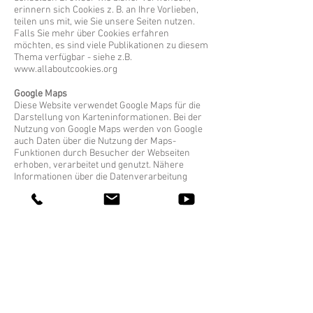
erinnern sich Cookies z. B. an Ihre Vorlieben,
teilen uns mit, wie Sie unsere Seiten nutzen.
Falls Sie mehr über Cookies erfahren
möchten, es sind viele Publikationen zu diesem
Thema verfügbar - siehe z.B.
www.allaboutcookies.org
Google Maps
Diese Website verwendet Google Maps für die
Darstellung von Karteninformationen. Bei der
Nutzung von Google Maps werden von Google
auch Daten über die Nutzung der Maps-
Funktionen durch Besucher der Webseiten
erhoben, verarbeitet und genutzt. Nähere
Informationen über die Datenverarbeitung
durch Google können Sie den
Datenschutzhinweisen von Google auf
https://www.google.at/intl/de/policies/privacy
entnehmen. Dort können Sie im
Datenschutzcenter auch Ihre Einstellungen
verändern, so dass Sie Ihre Daten verwalten
und schützen können.
YouTube
Auf unserer Website sind Funktionen des
Dienstes YouTube implementiert. Diese